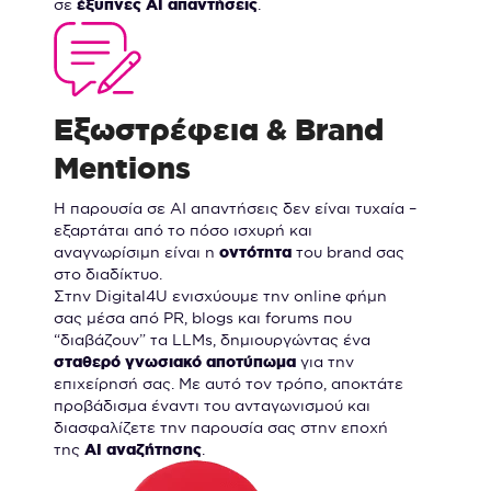
σε
έξυπνες AI απαντήσεις
.
Εξωστρέφεια & Brand
Mentions
Η παρουσία σε AI απαντήσεις δεν είναι τυχαία –
εξαρτάται από το πόσο ισχυρή και
αναγνωρίσιμη είναι η
οντότητα
του brand σας
στο διαδίκτυο.
Στην Digital4U ενισχύουμε την online φήμη
σας μέσα από PR, blogs και forums που
“διαβάζουν” τα LLMs, δημιουργώντας ένα
σταθερό γνωσιακό αποτύπωμα
για την
επιχείρησή σας. Με αυτό τον τρόπο, αποκτάτε
προβάδισμα έναντι του ανταγωνισμού και
διασφαλίζετε την παρουσία σας στην εποχή
της
AI αναζήτησης
.